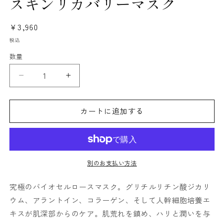
スキンリカバリーマスク
ル
で
メ
通
¥3,960
デ
常
ィ
税込
ア
価
数量
(1)
格
を
開
ス
ス
く
キ
キ
ン
ン
カートに追加する
リ
リ
カ
カ
バ
バ
リ
リ
別のお支払い方法
ー
ー
マ
マ
究極のバイオセルロースマスク。グリチルリチン酸ジカリ
ス
ス
ウム、アラントイン、コラーゲン、そして人幹細胞培養エ
ク
ク
の
の
キスが肌深部からのケア。肌荒れを鎮め、ハリと潤いを与