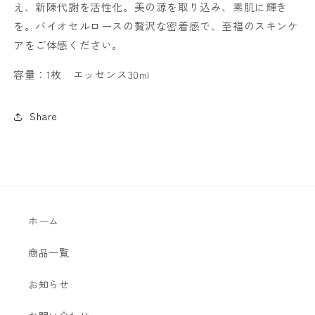
数
数
え、新陳代謝を活性化。美の源を取り込み、素肌に輝き
量
量
を。バイオセルロースの贅沢な密着感で、至福のスキンケ
を
を
アをご体感ください。
減
増
ら
や
容量：1枚 エッセンス30ml
す
す
Share
ホーム
商品一覧
お知らせ