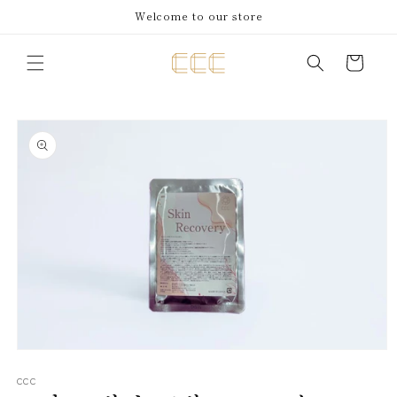
コンテ
Welcome to our store
ンツに
進む
カ
ー
ト
商品情
報にス
キップ
モ
ー
CCC
ダ