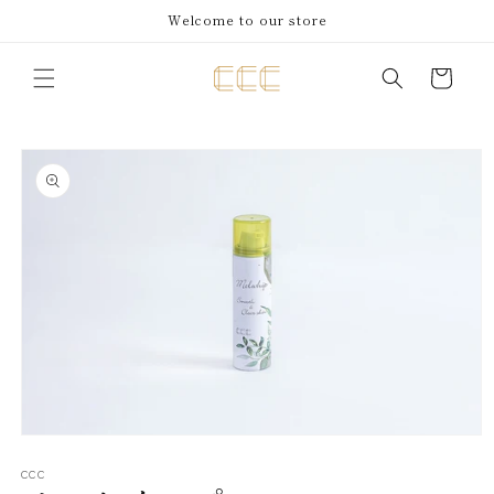
コンテ
Welcome to our store
ンツに
進む
カ
ー
ト
商品情
報にス
キップ
モ
ー
CCC
ダ