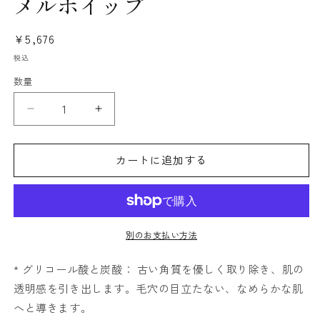
メルホイップ
ル
で
メ
通
¥5,676
デ
常
ィ
税込
ア
価
数量
(1)
格
を
開
メ
メ
く
ル
ル
ホ
ホ
カートに追加する
イ
イ
ッ
ッ
プ
プ
の
の
別のお支払い方法
数
数
量
量
* グリコール酸と炭酸： 古い角質を優しく取り除き、肌の
を
を
透明感を引き出します。毛穴の目立たない、なめらかな肌
減
増
ら
や
へと導きます。